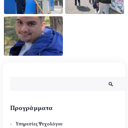
Φόρμα αναζήτησης
Αναζήτηση
Προγράμματα
Υπηρεσίες Ψυχολόγου