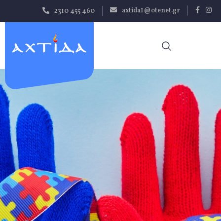
Παράκαμψη
axtida1@otenet.gr
2310 455 460
προς το
κυρίως
περιεχόμενο