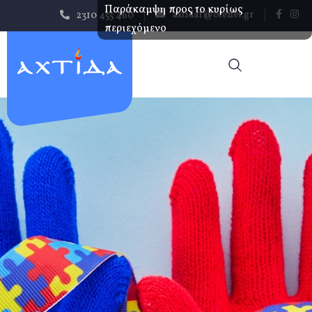
Παράκαμψη προς το κυρίως
axtida1@otenet.gr
2310 455 460
περιεχόμενο